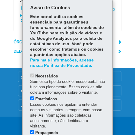
Serviços Relacionados:
Aviso de Cookies
Inscrever-se para seleção da Guarda Mirim do
Paraná
Este portal utiliza cookies
Consultar boletim escolar
essenciais para garantir seu
funcionamento, além de cookies do
YouTube para exibição de vídeos e
do Google Analytics para coleta de
ÓRGÃO RESPONSÁVEL
estatísticas de uso. Você pode
escolher como tratamos os cookies
DEIXE SUA OPINIÃO
a partir das opções abaixo.
Para mais informações, acesse
nossa Política de Privacidade.
Necessários
DENUNCIE CORRUPÇÃO
Sem esse tipo de cookie, nosso portal não
funciona plenamente. Esses cookies não
OUVIDORIA
coletam informações sobre o visitante.
Estatísticos
Esses cookies nos ajudam a entender
MAPA DO SITE
como os visitantes interagem com nosso
site. As informações são coletadas
anonimamente, não identificam o
Navegação
visitante.
Propaganda