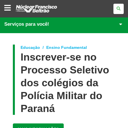
NÚCLEO
REGIONAL
DE
EDUCAÇÃO
DE
Serviços para você!
FRANCISCO
BELTRÃO
Educação
Ensino Fundamental
Inscrever-se no
Processo Seletivo
dos colégios da
Polícia Militar do
Paraná