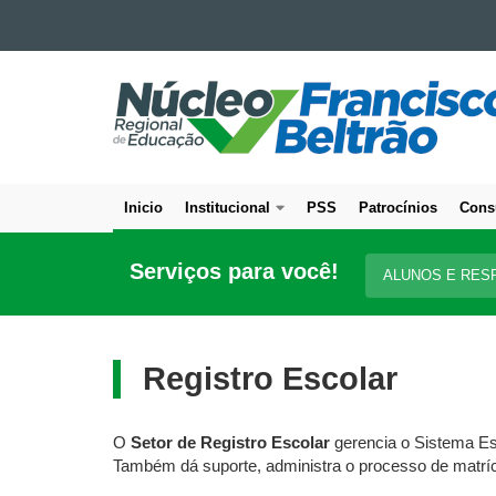
Ir para o conteúdo
NÚCLEO
Ir para a navegação
Ir para a busca
REGIONAL
Mapa do site
DE
EDUCAÇÃO
DE
Inicio
Institucional
PSS
Patrocínios
Cons
FRANCISCO
Navegação
BELTRÃO
principal
Serviços para você!
ALUNOS E RES
Registro Escolar
O
Setor de Registro Escolar
gerencia o Sistema Es
Também dá suporte, administra o processo de matrícu