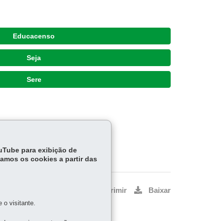
Educacenso
Seja
Sere
ouTube para exibição de
tamos os cookies a partir das
Voltar
Início
Imprimir
Baixar
o visitante.