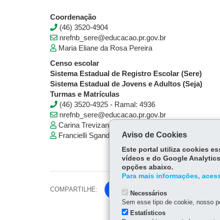
Coordenação
(46) 3520-4904
nrefnb_sere@educacao.pr.gov.br
Maria Eliane da Rosa Pereira
Censo escolar
Sistema Estadual de Registro Escolar (Sere)
Sistema Estadual de Jovens e Adultos (Seja)
Turmas e Matrículas
(46) 3520-4925 - Ramal: 4936
nrefnb_sere@educacao.pr.gov.br
Carina Trevizan
Aviso de Cookies
Francielli Sganderla
Este portal utiliza cookies 
vídeos e do Google Analytics
opções abaixo.
Para mais informações, acess
COMPARTILHE:
Fa
Necessários
ce
Sem esse tipo de cookie, nosso po
Tw
bo
Estatísticos