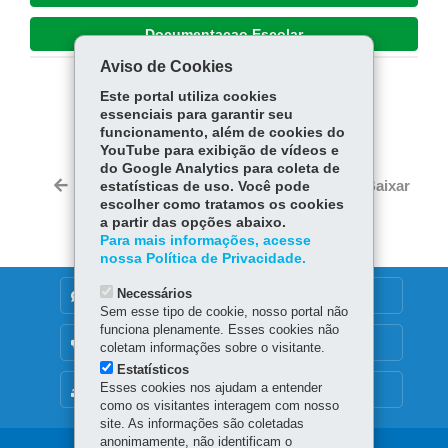
Documentaçao Escolar
Aviso de Cookies
Este portal utiliza cookies
COMPARTILHE:
essenciais para garantir seu
Fa
W
funcionamento, além de cookies do
YouTube para exibição de vídeos e
ce
ha
do Google Analytics para coleta de
Tw
bo
ts
Voltar
Início
Imprimir
Baixar
estatísticas de uso. Você pode
itt
ok
Ap
escolher como tratamos os cookies
er
a partir das opções abaixo.
p
Para mais informações, acesse
nossa Política de Privacidade.
Necessários
DENUNCIE CORRUPÇÃO
Sem esse tipo de cookie, nosso portal não
funciona plenamente. Esses cookies não
OUVIDORIA
coletam informações sobre o visitante.
Estatísticos
Esses cookies nos ajudam a entender
MAPA DO SITE
como os visitantes interagem com nosso
site. As informações são coletadas
anonimamente, não identificam o