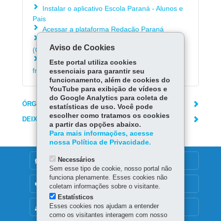
Instalar o aplicativo Escola Paraná - Alunos e
Pais
Acessar a plataforma Redação Paraná
Acessar informações sobre o coronavírus
Aviso de Cookies
(Covid-19)
Consultar as respostas para as dúvidas mais
Este portal utiliza cookies
frequentes sobre o coronavírus (Covid-19)
essenciais para garantir seu
funcionamento, além de cookies do
YouTube para exibição de vídeos e
do Google Analytics para coleta de
ÓRGÃO RESPONSÁVEL
estatísticas de uso. Você pode
escolher como tratamos os cookies
DEIXE SUA OPINIÃO
a partir das opções abaixo.
Para mais informações, acesse
nossa Política de Privacidade.
Necessários
DENUNCIE CORRUPÇÃO
Sem esse tipo de cookie, nosso portal não
funciona plenamente. Esses cookies não
OUVIDORIA
coletam informações sobre o visitante.
Estatísticos
Esses cookies nos ajudam a entender
MAPA DO SITE
como os visitantes interagem com nosso