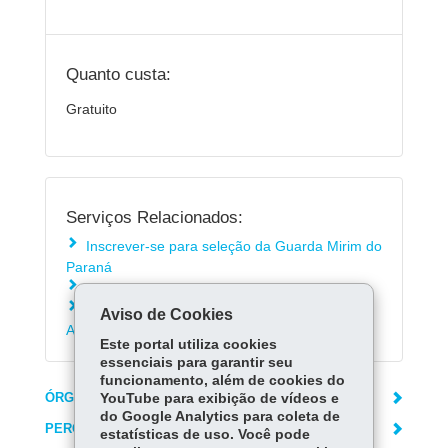
Quanto custa:
Gratuito
Serviços Relacionados:
Inscrever-se para seleção da Guarda Mirim do
Paraná
Consultar a Rede de Ensino do Paraná
Matricular-se na Educação de Jovens e
Aviso de Cookies
Adultos - EJA
Este portal utiliza cookies
essenciais para garantir seu
funcionamento, além de cookies do
ÓRGÃO RESPONSÁVEL
YouTube para exibição de vídeos e
do Google Analytics para coleta de
PERGUNTAS FREQUENTES
estatísticas de uso. Você pode