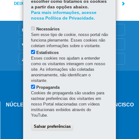
escolher como tratamos os cookies
DEIXE SUA OPINIÃO
a partir das opções abaixo.
Para mais informações, acesse
nossa Política de Privacidade.
Necessários
DENUNCIE CORRUPÇÃO
Sem esse tipo de cookie, nosso portal não
funciona plenamente. Esses cookies não
OUVIDORIA
coletam informações sobre o visitante.
Estatísticos
Esses cookies nos ajudam a entender
MAPA DO SITE
como os visitantes interagem com nosso
site. As informações são coletadas
anonimamente, não identificam o
Navegação
visitante.
Propaganda
principal
Cookies de propaganda são usados para
rastrear preferências dos visitantes em
nosso Portal relacionadas com vídeos
NÚCLEO REGIONAL DE EDUCAÇÃO DE FRANCISCO
institucionais exibidos através do
BELTRÃO
YouTube.
Rua Maranhão, 631 - Centro
85.601-310
Salvar preferências
-
Francisco Beltrão
-
PR
MAPA
(46) 3520-4900