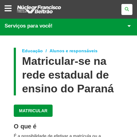
NÚCLEO
REGIONAL
DE
EDUCAÇÃO
DE
Serviços para você!
FRANCISCO
BELTRÃO
Educação
Alunos e responsáveis
Matricular-se na
rede estadual de
ensino do Paraná
MATRICULAR
O que é
É a possibilidade de efetivar a matrícula ou a